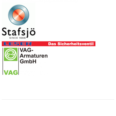
R
K
S
T
Ä
T
T
E
G
M
B
H