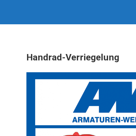
Skip
AWG
to
ARMATUREN-
content
WERKSTÄTTE
GMBH
Handrad-Verriegelung